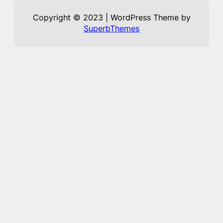
Copyright © 2023 | WordPress Theme by
SuperbThemes